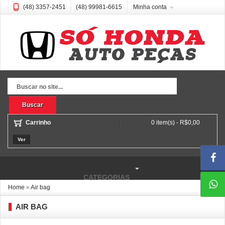
(48) 3357-2451
(48) 99981-6615
Minha conta
Buscar
Carrinho
0 item(s) - R$0,00
Ver
CATEGORIAS
Home
»
Air bag
AIR BAG