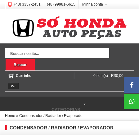
(48) 3357-2451
(48) 99981-6615
Minha conta
Buscar
Carrinho
0 item(s) - R$0,00
Ver
CATEGORIAS
Home
»
Condensador / Radiador / Evaporador
CONDENSADOR / RADIADOR / EVAPORADOR